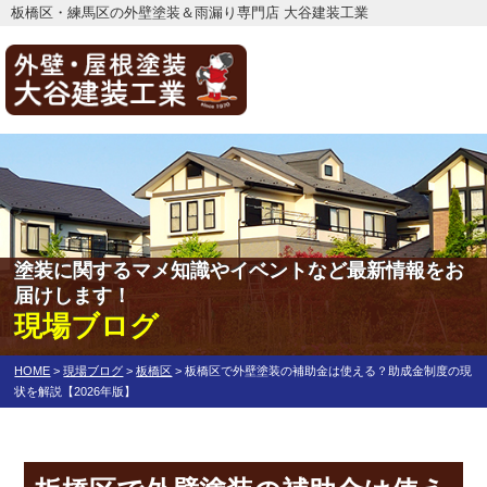
板橋区・練馬区の外壁塗装＆雨漏り専門店 大谷建装工業
塗装に関するマメ知識やイベントなど最新情報をお
届けします！
現場ブログ
HOME
>
現場ブログ
>
板橋区
>
板橋区で外壁塗装の補助金は使える？助成金制度の現
状を解説【2026年版】