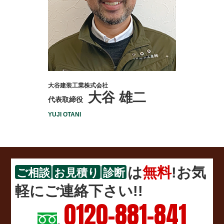
大谷建装工業株式会社
大谷 雄二
代表取締役
YUJI OTANI
は
無料
!お気
ご相談
お見積り
診断
軽にご連絡下さい!!
0120-881-841