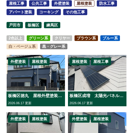
屋根工事
公共工事
外壁塗装
屋根塗装
防水工事
アパート塗装
コーキング
その他工事
戸田市
板橋区
練馬区
2色以上
グリーン系
クリヤー
ブラウン系
ブルー系
白・ベージュ系
黒・グレー系
外壁塗装
屋根塗装
屋根塗装
屋根工事
板橋区徳丸 屋根外壁塗装工事 シリコンRevo艶有
板橋区成増 太陽光パネル付き屋根塗装工事
2026.06.17 更新
2026.06.17 更新
外壁塗装
屋根塗装
外壁塗装
屋根塗装