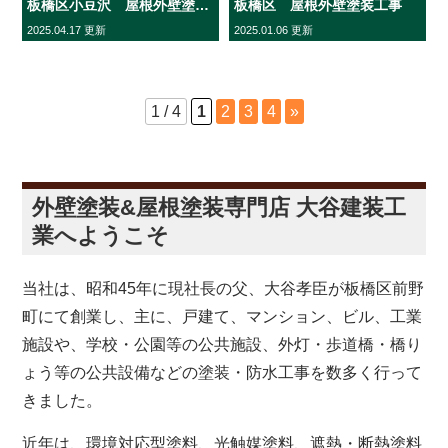
板橋区小豆沢 屋根外壁塗装工事
板橋区 屋根外壁塗装工事
2025.04.17 更新
2025.01.06 更新
1 / 4
1
2
3
4
»
外壁塗装&屋根塗装専門店 大谷建装工
業へようこそ
当社は、昭和45年に現社長の父、大谷孝臣が板橋区前野
町にて創業し、主に、戸建て、マンション、ビル、工業
施設や、学校・公園等の公共施設、外灯・歩道橋・橋り
ょう等の公共設備などの塗装・防水工事を数多く行って
きました。
近年は、環境対応型塗料、光触媒塗料、遮熱・断熱塗料