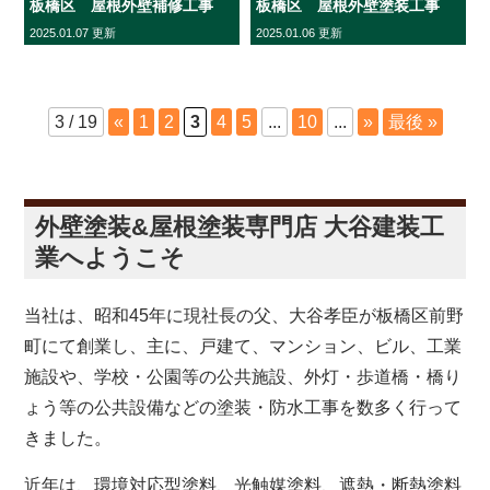
板橋区 屋根外壁補修工事
板橋区 屋根外壁塗装工事
2025.01.07 更新
2025.01.06 更新
3 / 19
«
1
2
3
4
5
...
10
...
»
最後 »
外壁塗装&屋根塗装専門店 大谷建装工
業へようこそ
当社は、昭和45年に現社長の父、大谷孝臣が板橋区前野
町にて創業し、主に、戸建て、マンション、ビル、工業
施設や、学校・公園等の公共施設、外灯・歩道橋・橋り
ょう等の公共設備などの塗装・防水工事を数多く行って
きました。
近年は、環境対応型塗料、光触媒塗料、遮熱・断熱塗料