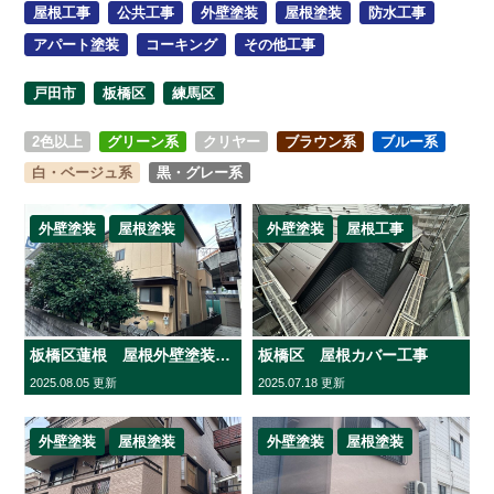
屋根工事
公共工事
外壁塗装
屋根塗装
防水工事
アパート塗装
コーキング
その他工事
戸田市
板橋区
練馬区
2色以上
グリーン系
クリヤー
ブラウン系
ブルー系
白・ベージュ系
黒・グレー系
外壁塗装
屋根塗装
外壁塗装
屋根工事
板橋区蓮根 屋根外壁塗装工事
板橋区 屋根カバー工事
2025.08.05 更新
2025.07.18 更新
外壁塗装
屋根塗装
外壁塗装
屋根塗装