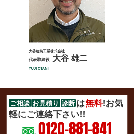
大谷建装工業株式会社
大谷 雄二
代表取締役
YUJI OTANI
は
無料
!お気
ご相談
お見積り
診断
軽にご連絡下さい!!
0120-881-841