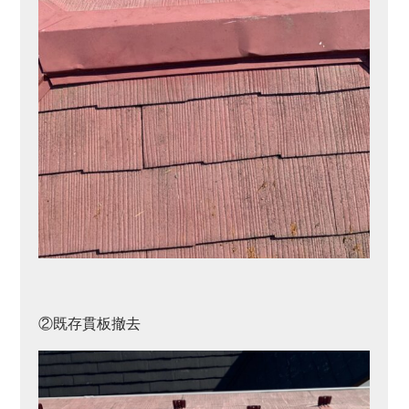
②既存貫板撤去