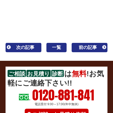
コーキング
一級塗装技能士 1級塗装技能士 区内優
良建設事業者 カバー工法 重ね葺き 葺き替え工事
キルコ ガイナ 遮熱 断熱 ウレタン塗膜防水 密着
工法
次の記事
一覧
前の記事
は
無料
!お気
ご相談
お見積り
診断
軽にご連絡下さい!!
0120-881-841
電話受付 9:00～17:00(年中無休)