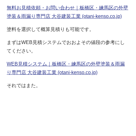
無料お見積依頼・お問い合わせ｜板橋区・練馬区の外壁
塗装＆雨漏り専門店 大谷建装工業 (otani-kenso.co.jp)
塗料を選択して概算見積りも可能です。
まずはWEB見積システムでおおよその値段の参考にし
てください。
WEB見積システム｜板橋区・練馬区の外壁塗装＆雨漏
り専門店 大谷建装工業 (otani-kenso.co.jp)
それではまた。
板橋区 練馬区 豊島区 板橋 練馬 東京 東京都
外壁塗装 屋根リフォーム 防水 防水工事 防水塗
装 屋根塗装 塗装業者 見積 相場 屋根工事 屋根
修理 雨漏り 水漏れ 屋根補修 外壁補修 塗装 棟
板金 貫板 褒章事業者 サイディング シーリング