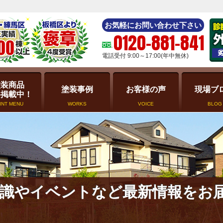
お気軽にお問い合わせ下さい
0120-881-841
電話受付 9:00～17:00(年中無休)
塗装商品
塗装事例
お客様の声
現場ブ
格掲載中！
INT MENU
WORKS
VOICE
BLOG
識やイベントなど最新情報をお