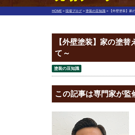
HOME
>
現場ブログ
>
塗装の豆知識
>
【外壁塗装】家
【外壁塗装】家の塗替
て～
塗装の豆知識
この記事は専門家が監