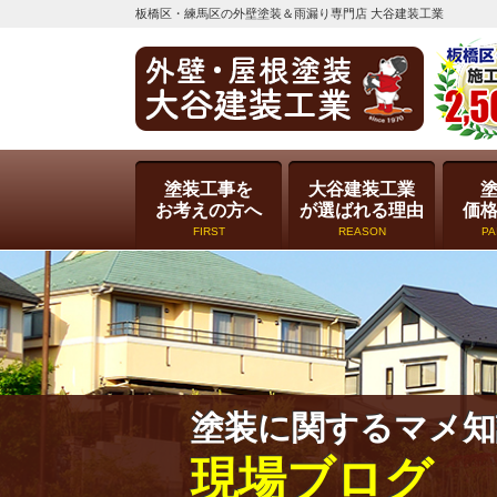
板橋区・練馬区の外壁塗装＆雨漏り専門店 大谷建装工業
塗装工事を
大谷建装工業
お考えの方へ
が選ばれる理由
価
FIRST
REASON
PA
塗装に関するマメ知
現場ブログ