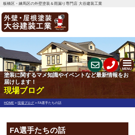
板橋区・練馬区の外壁塗装＆雨漏り専門店 大谷建装工業
MENU
塗装に関するマメ知識やイベントなど最新情報をお
届けします！
現場ブログ
HOME
>
現場ブログ
>
FA選手たちの話
FA選手たちの話