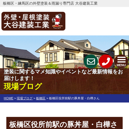
板橋区・練馬区の外壁塗装＆雨漏り専門店 大谷建装工業
MENU
塗装に関するマメ知識やイベントなど最新情報をお
届けします！
現場ブログ
HOME
>
現場ブログ
>
板橋区
>
板橋区役所前駅の豚丼屋・白樺さん
板橋区役所前駅の豚丼屋・白樺さ