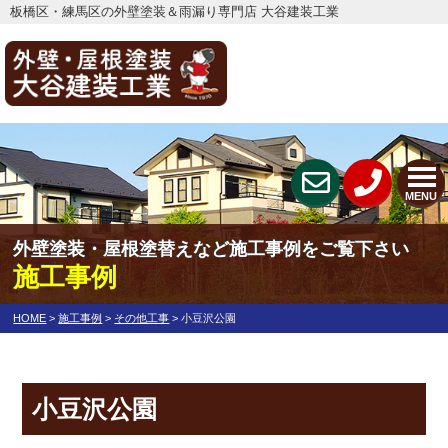
板橋区・練馬区の外壁塗装＆雨漏り専門店 大谷建装工業
MENU
外壁塗装・屋根塗替えなど施工事例をご覧下さい
施工事例
HOME
>
施工事例
>
その他工事
>
小豆沢公園
小豆沢公園