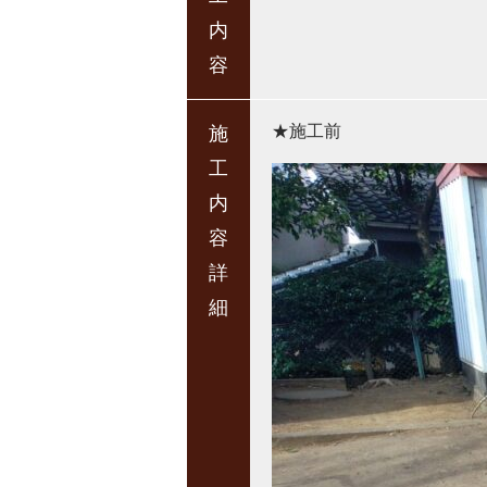
内
容
★施工前
施
工
内
容
詳
細