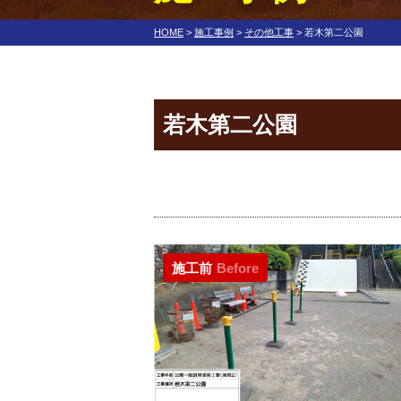
HOME
>
施工事例
>
その他工事
>
若木第二公園
若木第二公園
施工前
Before