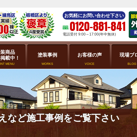
お気軽にお問い合わせ下さい
0120-881-841
電話受付 9:00～17:00(年中無休)
塗装商品
塗装事例
お客様の声
現場ブ
格掲載中！
INT MENU
WORKS
VOICE
BLOG
えなど施工事例をご覧下さい