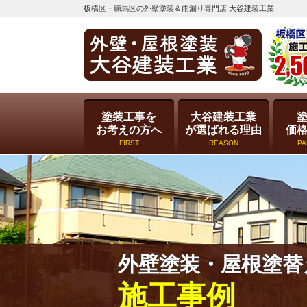
板橋区・練馬区の外壁塗装＆雨漏り専門店 大谷建装工業
塗装工事を
大谷建装工業
お考えの方へ
が選ばれる理由
価
FIRST
REASON
PA
外壁塗装・屋根塗替
施工事例