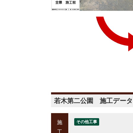
若木第二公園 施工データ
施
その他工事
工