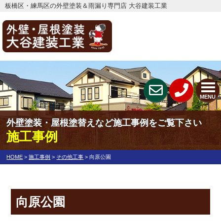
板橋区・練馬区の外壁塗装＆雨漏り専門店 大谷建装工業
MENU
外壁塗装・屋根塗替えなど施工事例をご覧下さい
施工事例
HOME
>
施工事例
>
その他工事
>
向原公園
向原公園