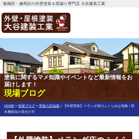
板橋区・練馬区の外壁塗装＆雨漏り専門店 大谷建装工業
塗装に関するマメ知識やイベントなど最新情報をお
届けします！
現場ブログ
HOME
>
現場ブログ
>
塗装の豆知識
>
【外壁塗装】ベランダ床のふくらみは危険！防
水層劣化の見分け方