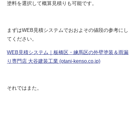
塗料を選択して概算見積りも可能です。
まずはWEB見積システムでおおよその値段の参考にし
てください。
WEB見積システム｜板橋区・練馬区の外壁塗装＆雨漏
り専門店 大谷建装工業 (otani-kenso.co.jp)
それではまた。
板橋区 練馬区 豊島区 板橋 練馬 東京 東京都
外壁塗装 屋根リフォーム 防水 防水工事 防水塗
装 屋根塗装 塗装業者 見積 相場 屋根工事 屋根
修理 雨漏り 水漏れ 屋根補修 外壁補修 塗装 棟
板金 貫板 褒章事業者 サイディング シーリング