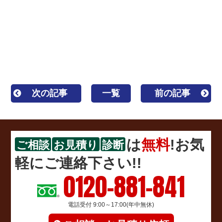
コーキング
一級塗装技能士 1級塗装技能士 区内優
良建設事業者 カバー工法 重ね葺き 葺き替え工事
キルコ ガイナ 遮熱 断熱 ウレタン塗膜防水 密着
工法
次の記事
一覧
前の記事
は
無料
!お気
ご相談
お見積り
診断
軽にご連絡下さい!!
0120-881-841
電話受付 9:00～17:00(年中無休)