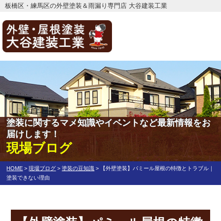
板橋区・練馬区の外壁塗装＆雨漏り専門店 大谷建装工業
塗装に関するマメ知識やイベントなど最新情報をお
届けします！
現場ブログ
HOME
>
現場ブログ
>
塗装の豆知識
>
【外壁塗装】パミール屋根の特徴とトラブル｜
塗装できない理由