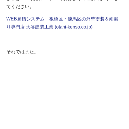
てください。
WEB見積システム｜板橋区・練馬区の外壁塗装＆雨漏
り専門店 大谷建装工業 (otani-kenso.co.jp)
それではまた。
板橋区 練馬区 豊島区 板橋 練馬 東京 東京都
外壁塗装 屋根リフォーム 防水 防水工事 防水塗
装 屋根塗装 塗装業者 見積 相場 屋根工事 屋根
修理 雨漏り 水漏れ 屋根補修 外壁補修 塗装 棟
板金 貫板 褒章事業者 サイディング シーリング
コーキング
一級塗装技能士 1級塗装技能士 区内優
良建設事業者 カバー工法 重ね葺き 葺き替え工事
キルコ ガイナ 遮熱 断熱 ウレタン塗膜防水 密着
工法