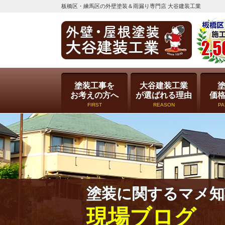
板橋区・練馬区の外壁塗装＆雨漏り専門店 大谷建装工業
塗装工事を
大谷建装工業
お考えの方へ
が選ばれる理由
価
FIRST
REASON
PA
塗装に関するマメ知
現場ブログ