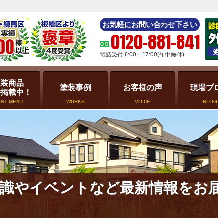
お気軽にお問い合わせ下さい
0120-881-841
電話受付 9:00～17:00(年中無休)
塗装商品
塗装事例
お客様の声
現場ブ
格掲載中！
INT MENU
WORKS
VOICE
BLOG
識やイベントなど最新情報をお