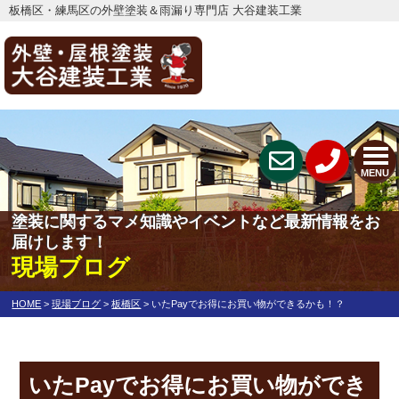
板橋区・練馬区の外壁塗装＆雨漏り専門店 大谷建装工業
MENU
塗装に関するマメ知識やイベントなど最新情報をお
届けします！
現場ブログ
HOME
>
現場ブログ
>
板橋区
>
いたPayでお得にお買い物ができるかも！？
いたPayでお得にお買い物ができ