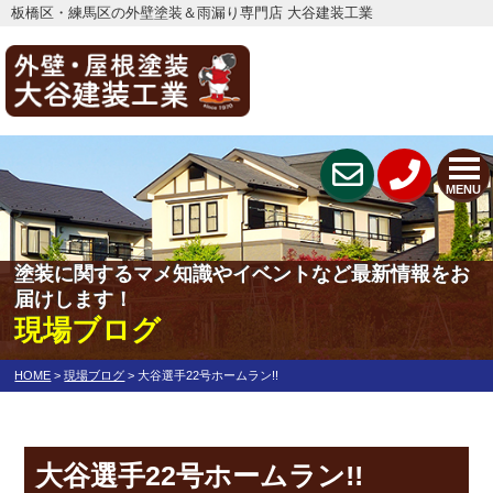
板橋区・練馬区の外壁塗装＆雨漏り専門店 大谷建装工業
MENU
塗装に関するマメ知識やイベントなど最新情報をお
届けします！
現場ブログ
HOME
>
現場ブログ
>
大谷選手22号ホームラン!!
大谷選手22号ホームラン!!