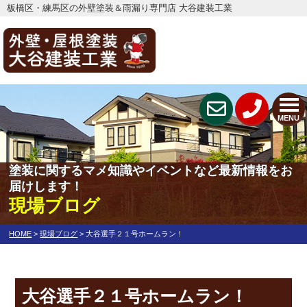
板橋区・練馬区の外壁塗装＆雨漏り専門店 大谷建装工業
MENU
塗装に関するマメ知識やイベントなど最新情報をお
届けします！
現場ブログ
HOME
>
現場ブログ
>
大谷選手２１号ホームラン！
大谷選手２１号ホームラン！