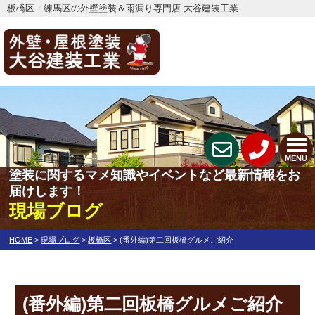
板橋区・練馬区の外壁塗装＆雨漏り専門店 大谷建装工業
MENU
塗装に関するマメ知識やイベントなど最新情報をお
届けします！
現場ブログ
HOME
>
現場ブログ
>
板橋区
>
(番外編)第二回板橋グルメご紹介
(番外編)第二回板橋グルメご紹介