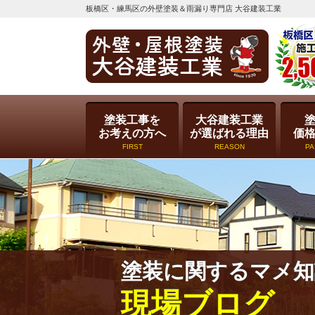
板橋区・練馬区の外壁塗装＆雨漏り専門店 大谷建装工業
塗装工事を
大谷建装工業
お考えの方へ
が選ばれる理由
価
FIRST
REASON
PA
塗装に関するマメ知
現場ブログ