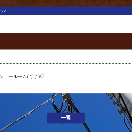
着々と
ルーム( ◜‿◝ )♡
一覧