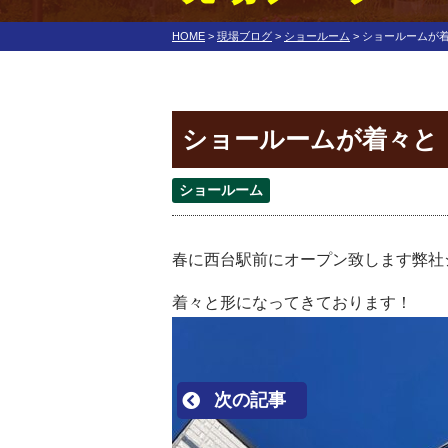
HOME
>
現場ブログ
>
ショールーム
>
ショールームが
ショールームが着々と
ショールーム
春に西台駅前にオープン致します弊社ショー
着々と形になってきております！
次の記事