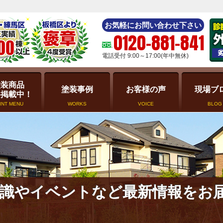
お気軽にお問い合わせ下さい
0120-881-841
電話受付 9:00～17:00(年中無休)
塗装商品
塗装事例
お客様の声
現場ブ
格掲載中！
INT MENU
WORKS
VOICE
BLOG
識やイベントなど最新情報をお