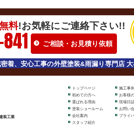
無料
!お気軽にご連絡下さい!!
-841
ご相談・お見積り依頼
密着、安心工事の外壁塗装&雨漏り専門店 大
トップページ
施工事
初めての方へ
お客様
選ばれる理由
現場日
塗装ショールーム
お問い
会社案内
プライ
建装工業
スタッフ紹介