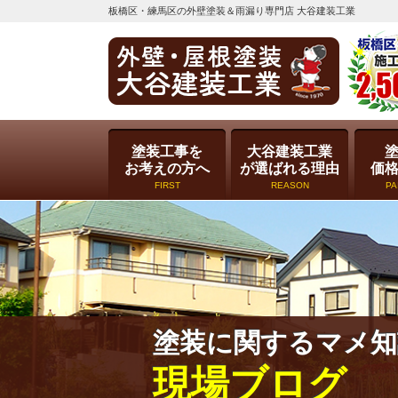
板橋区・練馬区の外壁塗装＆雨漏り専門店 大谷建装工業
塗装工事を
大谷建装工業
お考えの方へ
が選ばれる理由
価
FIRST
REASON
PA
塗装に関するマメ知
現場ブログ