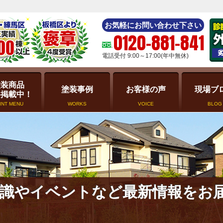
お気軽にお問い合わせ下さい
0120-881-841
電話受付 9:00～17:00(年中無休)
塗装商品
塗装事例
お客様の声
現場ブ
格掲載中！
INT MENU
WORKS
VOICE
BLOG
識やイベントなど最新情報をお