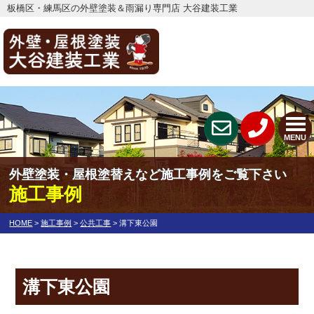
板橋区・練馬区の外壁塗装＆雨漏り専門店 大谷建装工業
MENU
外壁塗装・屋根塗替えなど施工事例をご覧下さい
施工事例
HOME
>
施工事例
>
公共工事
>
溝下東公園
溝下東公園