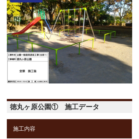
徳丸ヶ原公園① 施工データ
施工内容