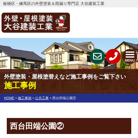
板橋区・練馬区の外壁塗装＆雨漏り専門店 大谷建装工業
MENU
外壁塗装・屋根塗替えなど施工事例をご覧下さい
施工事例
HOME
>
施工事例
>
公共工事
>
西台田端公園②
西台田端公園②