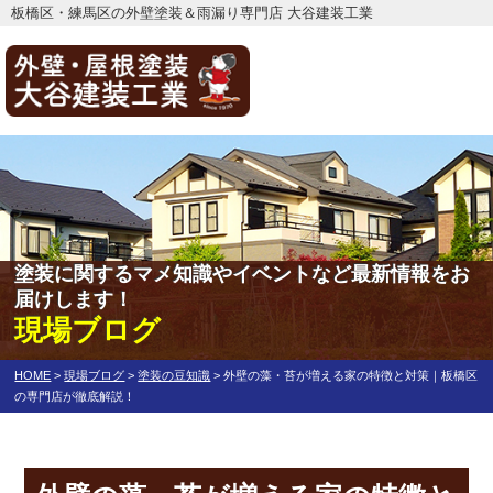
板橋区・練馬区の外壁塗装＆雨漏り専門店 大谷建装工業
塗装に関するマメ知識やイベントなど最新情報をお
届けします！
現場ブログ
HOME
>
現場ブログ
>
塗装の豆知識
>
外壁の藻・苔が増える家の特徴と対策｜板橋区
の専門店が徹底解説！