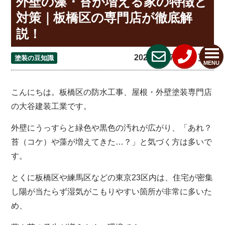
外壁の藻・苔が増える家の特徴と
対策｜板橋区の専門店が徹底解
説！
2025.11.27 (Thu) 更新
塗装の豆知識
MENU
こんにちは。板橋区の防水工事、屋根・外壁塗装専門店
の大谷建装工業です。
外壁にうっすらと緑色や黒色の汚れが広がり、「あれ？
苔（コケ）や藻が増えてきた…？」と気づく方は多いで
す。
とくに板橋区や練馬区などの東京23区内は、住宅が密集
し陽が当たらず湿気がこもりやすい箇所が非常に多いた
め、