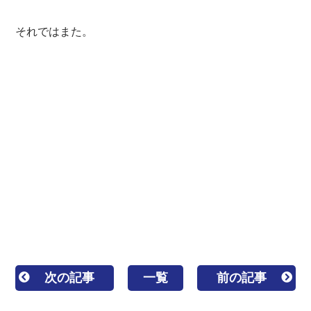
それではまた。
板橋区 練馬区 豊島区 板橋 練馬 東京 東京都
外壁塗装 屋根リフォーム 防水 防水工事 防水塗
装 屋根塗装 塗装業者 見積 相場 屋根工事 屋根
修理 雨漏り 水漏れ 屋根補修 外壁補修 塗装 棟
板金 貫板 褒章事業者 サイディング シーリング
コーキング
一級塗装技能士 1級塗装技能士 区内優
良建設事業者 カバー工法 重ね葺き 葺き替え工事
キルコ ガイナ 遮熱 断熱 ウレタン塗膜防水 密着
工法
次の記事
一覧
前の記事