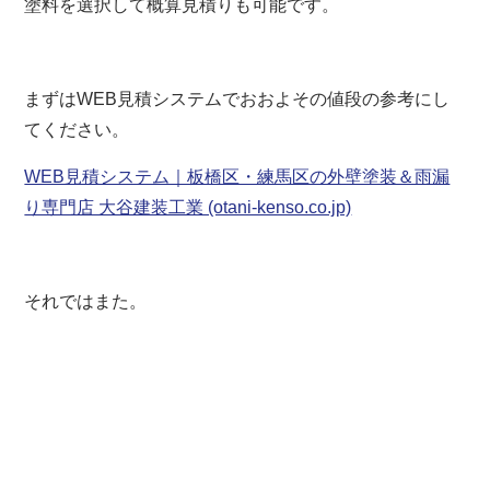
塗料を選択して概算見積りも可能です。
まずはWEB見積システムでおおよその値段の参考にし
てください。
WEB見積システム｜板橋区・練馬区の外壁塗装＆雨漏
り専門店 大谷建装工業 (otani-kenso.co.jp)
それではまた。
板橋区 練馬区 豊島区 板橋 練馬 東京 東京都
外壁塗装 屋根リフォーム 防水 防水工事 防水塗
装 屋根塗装 塗装業者 見積 相場 屋根工事 屋根
修理 雨漏り 水漏れ 屋根補修 外壁補修 塗装 棟
板金 貫板 褒章事業者 サイディング シーリング