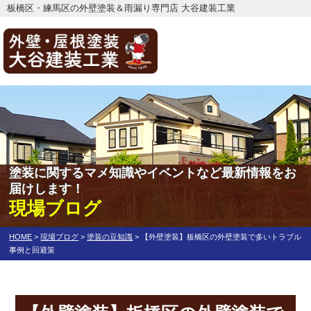
板橋区・練馬区の外壁塗装＆雨漏り専門店 大谷建装工業
塗装に関するマメ知識やイベントなど最新情報をお
届けします！
現場ブログ
HOME
>
現場ブログ
>
塗装の豆知識
>
【外壁塗装】板橋区の外壁塗装で多いトラブル
事例と回避策