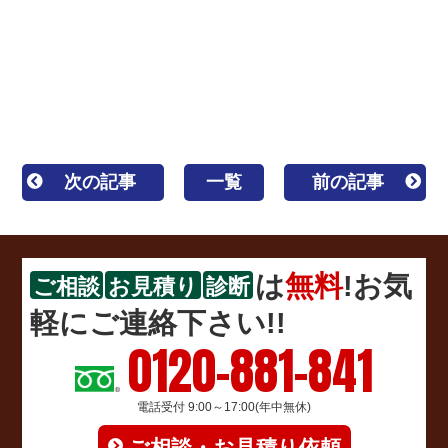
コーキング
一級塗装技能士 1級塗装技能士 区内優
良建設事業者 カバー工法 重ね葺き 葺き替え工事
キルコ ガイナ 遮熱 断熱 ウレタン塗膜防水 密着
工法
次の記事
一覧
前の記事
は
無料
!お気
ご相談
お見積り
診断
軽にご連絡下さい!!
0120-881-841
電話受付 9:00～17:00(年中無休)
ご相談・お見積り依頼