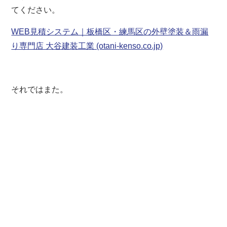
てください。
WEB見積システム｜板橋区・練馬区の外壁塗装＆雨漏
り専門店 大谷建装工業 (otani-kenso.co.jp)
それではまた。
板橋区 練馬区 豊島区 板橋 練馬 東京 東京都
外壁塗装 屋根リフォーム 防水 防水工事 防水塗
装 屋根塗装 塗装業者 見積 相場 屋根工事 屋根
修理 雨漏り 水漏れ 屋根補修 外壁補修 塗装 棟
板金 貫板 褒章事業者 サイディング シーリング
コーキング
一級塗装技能士 1級塗装技能士 区内優
良建設事業者 カバー工法 重ね葺き 葺き替え工事
キルコ ガイナ 遮熱 断熱 ウレタン塗膜防水 密着
工法