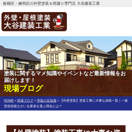
板橋区・練馬区の外壁塗装＆雨漏り専門店 大谷建装工業
塗装に関するマメ知識やイベントなど最新情報をお
届けします！
現場ブログ
HOME
>
現場ブログ
>
塗装の豆知識
>
【外壁塗装】塗装工事に大事な資格一覧｜一級
塗装技能士がいる業者を選ぶ理由とは？