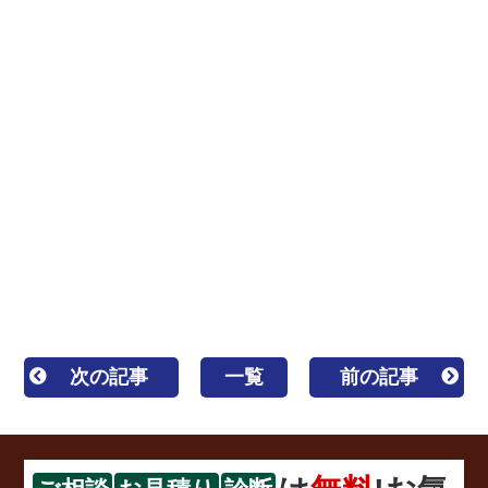
板橋区 練馬区 豊島区 板橋 練馬 東京 東京都
外壁塗装 屋根リフォーム 防水 防水工事 防水塗
装 屋根塗装 塗装業者 見積 相場 屋根工事 屋根
修理 雨漏り 水漏れ 屋根補修 外壁補修 塗装 棟
板金 貫板 褒章事業者 サイディング シーリング
コーキング
一級塗装技能士 1級塗装技能士 区内優
良建設事業者 カバー工法 重ね葺き 葺き替え工事
キルコ ガイナ 遮熱 断熱 ウレタン塗膜防水 密着
工法
次の記事
一覧
前の記事