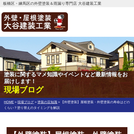
板橋区・練馬区の外壁塗装＆雨漏り専門店 大谷建装工業
塗装に関するマメ知識やイベントなど最新情報をお
届けします！
現場ブログ
HOME
>
現場ブログ
>
塗装の豆知識
>
【外壁塗装】屋根塗装・外壁塗装の寿命はどの
くらい？塗り替えのタイミングを解説