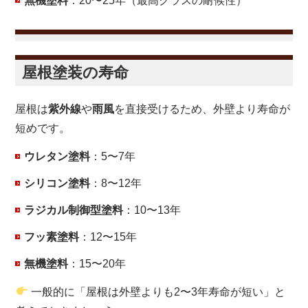
無機塗料
：20〜25年（最高クラスの耐候性）
屋根塗装の寿命
屋根は
紫外線
や
雨風
を直接受けるため、外壁より寿命が
短めです。
ウレタン塗料
：5〜7年
シリコン塗料
：8〜12年
ラジカル制御型塗料
：10〜13年
フッ素塗料
：12〜15年
無機塗料
：15〜20年
一般的に「屋根は外壁よりも2〜3年寿命が短い」と