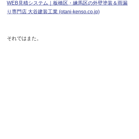
WEB見積システム｜板橋区・練馬区の外壁塗装＆雨漏
り専門店 大谷建装工業 (otani-kenso.co.jp)
それではまた。
板橋区 練馬区 豊島区 板橋 練馬 東京 東京都
外壁塗装 屋根リフォーム 防水 防水工事 防水塗
装 屋根塗装 塗装業者 見積 相場 屋根工事 屋根
修理 雨漏り 水漏れ 屋根補修 外壁補修 塗装 棟
板金 貫板 褒章事業者 サイディング シーリング
コーキング
一級塗装技能士 1級塗装技能士 区内優
良建設事業者 カバー工法 重ね葺き 葺き替え工事
キルコ ガイナ 遮熱 断熱 ウレタン塗膜防水 密着
工法