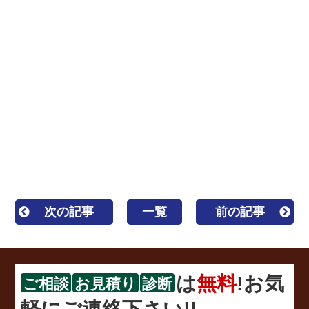
外壁塗装 屋根リフォーム 防水 防水工事 防水塗
装 屋根塗装 塗装業者 見積 相場 屋根工事 屋根
修理 雨漏り 水漏れ 屋根補修 外壁補修 塗装 棟
板金 貫板 褒章事業者 サイディング シーリング
コーキング
一級塗装技能士 1級塗装技能士 区内優
良建設事業者 カバー工法 重ね葺き 葺き替え工事
キルコ ガイナ 遮熱 断熱 ウレタン塗膜防水 密着
工法
次の記事
一覧
前の記事
は
無料
!お気
ご相談
お見積り
診断