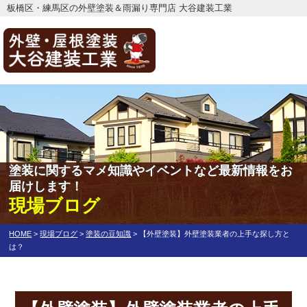
板橋区・練馬区の外壁塗装＆雨漏り専門店 大谷建装工業
塗装に関するマメ知識やイベントなど最新情報をお
届けします！
現場ブログ
HOME
>
現場ブログ
>
塗装の豆知識
>
【外壁塗装】外壁塗装業者の上手な探し方と
は？