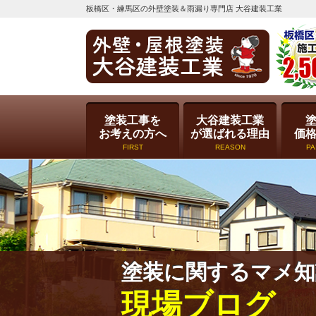
板橋区・練馬区の外壁塗装＆雨漏り専門店 大谷建装工業
塗装工事を
大谷建装工業
お考えの方へ
が選ばれる理由
価
FIRST
REASON
PA
塗装に関するマメ知
現場ブログ