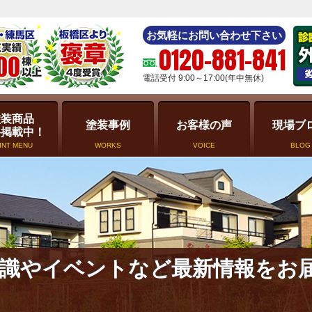
お気軽にお問い合わせ下さい
0120-881-841
電話受付 9:00～17:00(年中無休)
塗装商品
塗装事例
お客様の声
現場ブ
格掲載中！
INT MENU
WORKS
VOICE
BLOG
識やイベントなど最新情報をお