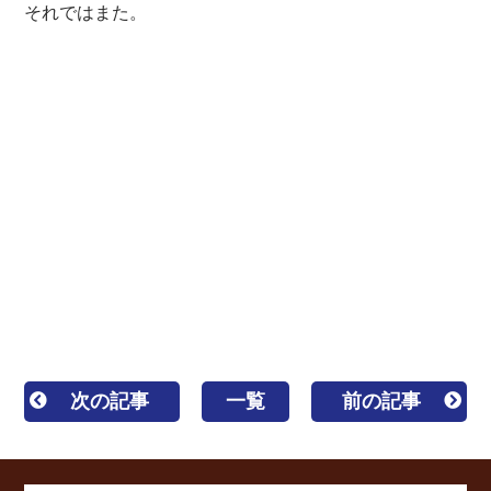
それではまた。
板橋区 練馬区 豊島区 板橋 練馬 東京 東京都
外壁塗装 屋根リフォーム 防水 防水工事 防水塗
装 屋根塗装 塗装業者 見積 相場 屋根工事 屋根
修理 雨漏り 水漏れ 屋根補修 外壁補修 塗装 棟
板金 貫板 褒章事業者 サイディング シーリング
コーキング
一級塗装技能士 1級塗装技能士 区内優
良建設事業者 カバー工法 重ね葺き 葺き替え工事
キルコ ガイナ 遮熱 断熱 ウレタン塗膜防水 密着
工法
次の記事
一覧
前の記事