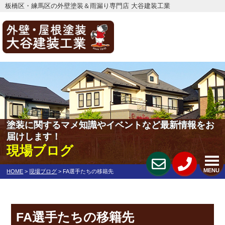
板橋区・練馬区の外壁塗装＆雨漏り専門店 大谷建装工業
塗装に関するマメ知識やイベントなど最新情報をお
届けします！
現場ブログ
MENU
HOME
>
現場ブログ
>
FA選手たちの移籍先
FA選手たちの移籍先