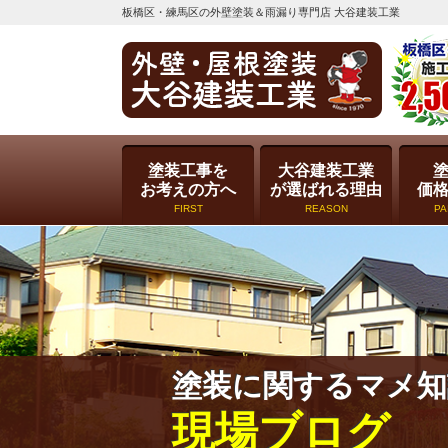
板橋区・練馬区の外壁塗装＆雨漏り専門店 大谷建装工業
塗装工事を
大谷建装工業
お考えの方へ
が選ばれる理由
価
FIRST
REASON
PA
塗装に関するマメ知
現場ブログ