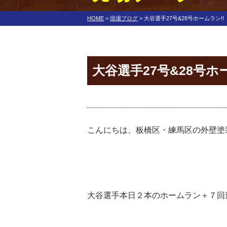
HOME
>
現場ブログ
>
大谷選手27号&28号ホームラン!!
大谷選手27号&28号ホ
こんにちは、板橋区・練馬区の外壁塗
大谷選手本日２本のホームラン＋
７回