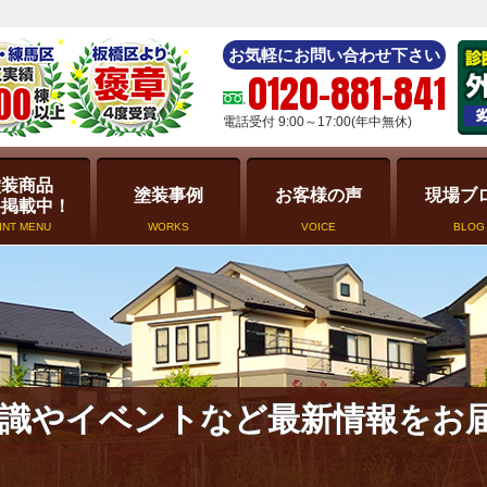
お気軽にお問い合わせ下さい
0120-881-841
電話受付 9:00～17:00(年中無休)
塗装商品
塗装事例
お客様の声
現場ブ
格掲載中！
INT MENU
WORKS
VOICE
BLOG
識やイベントなど最新情報をお