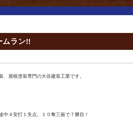
ームラン!!
装、屋根塗装専門の大谷建装工業です。
途中４安打１失点、１０奪三振で７勝目
！