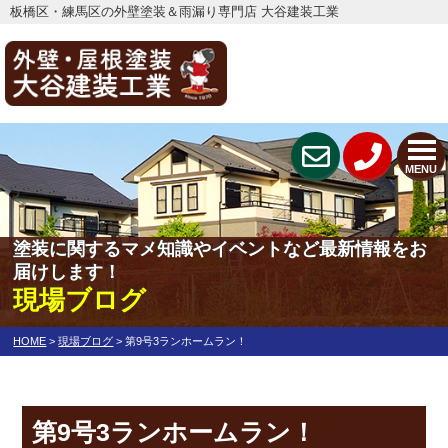
板橋区・練馬区の外壁塗装＆雨漏り専門店 大谷建装工業
MENU
塗装に関するマメ知識やイベントなど最新情報をお
届けします！
現場ブログ
HOME
>
現場ブログ
>
第9号3ランホームラン！
第9号3ランホームラン！