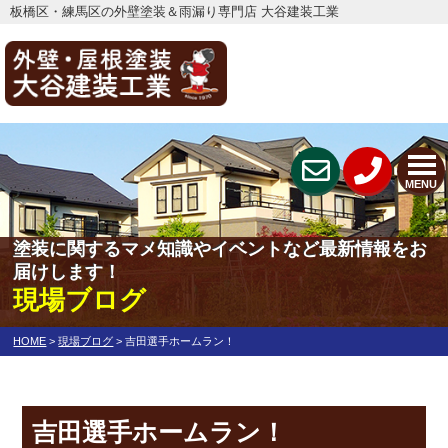
板橋区・練馬区の外壁塗装＆雨漏り専門店 大谷建装工業
MENU
塗装に関するマメ知識やイベントなど最新情報をお
届けします！
現場ブログ
HOME
>
現場ブログ
>
吉田選手ホームラン！
吉田選手ホームラン！