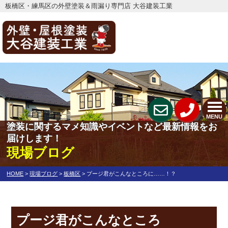
板橋区・練馬区の外壁塗装＆雨漏り専門店 大谷建装工業
MENU
塗装に関するマメ知識やイベントなど最新情報をお
届けします！
現場ブログ
HOME
>
現場ブログ
>
板橋区
>
プージ君がこんなところに……！？
プージ君がこんなところ