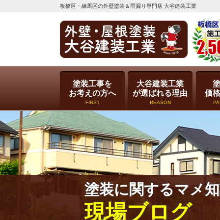
板橋区・練馬区の外壁塗装＆雨漏り専門店 大谷建装工業
塗装工事を
大谷建装工業
お考えの方へ
が選ばれる理由
価
FIRST
REASON
PA
塗装に関するマメ知
現場ブログ