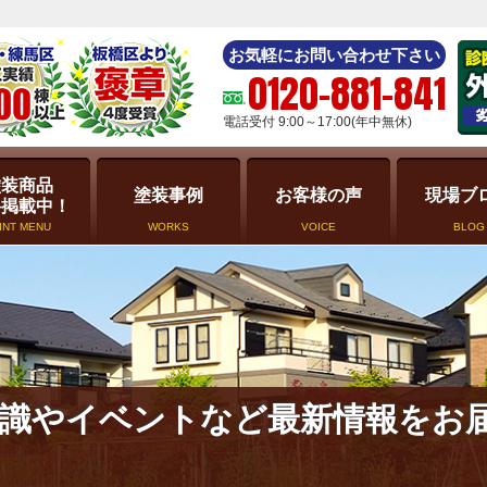
お気軽にお問い合わせ下さい
0120-881-841
電話受付 9:00～17:00(年中無休)
塗装商品
塗装事例
お客様の声
現場ブ
格掲載中！
INT MENU
WORKS
VOICE
BLOG
識やイベントなど最新情報をお